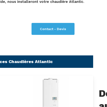
ide, nous installeront votre chaudière Atlantic
.
Contact - Devis
 ces Chaudières Atlantic
D
a