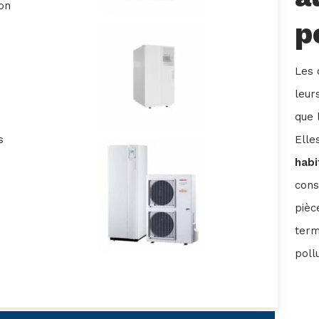
on
p
Les 
leur
que 
s
Elle
habi
con
pièc
term
poll