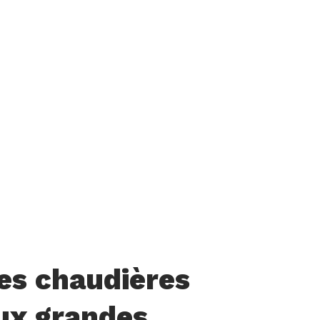
es chaudières
ux grandes