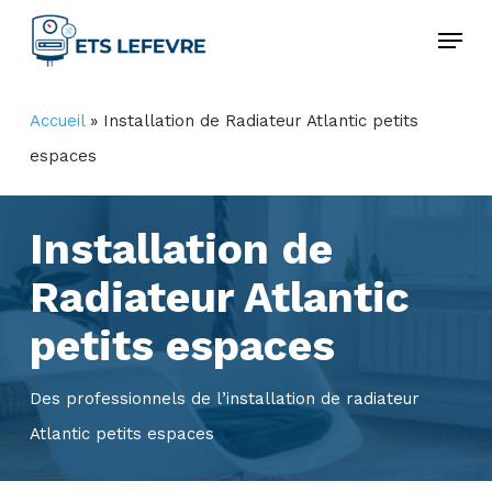
Skip
Menu
to
Close
main
Menu
Accueil
»
Installation de Radiateur Atlantic petits
content
espaces
Installation de
Radiateur Atlantic
petits espaces
Des professionnels de l’installation de radiateur
Atlantic petits espaces