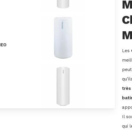
M
C
M
NEO
Les
meil
peut
qu’i
très
bati
appo
Il s
qui 