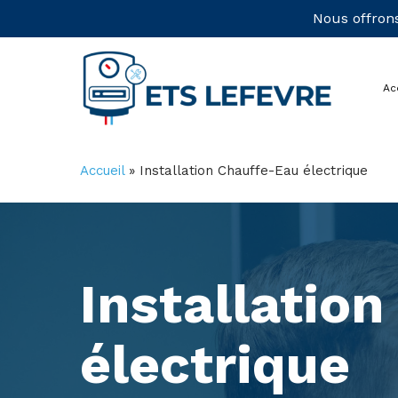
Skip
Nous offrons
to
main
Ac
content
Accueil
»
Installation Chauffe-Eau électrique
Installatio
électrique