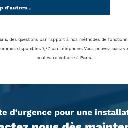
 d'autres...
aris
, des questions par rapport à nos méthodes de fonctio
sommes disponibles 7j/7 par téléphone. Vous pouvez aussi vo
boulevard Voltaire à
Paris
.
te d’urgence pour une install
actez nous dès mainten