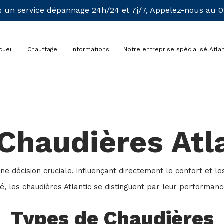
 un service dépannage 24h/24 et 7j/7, Appelez-nous au 01
cueil
Chauffage
Informations
Notre entreprise spécialisé Atlan
Chaudières Atl
une décision cruciale, influençant directement le confort et
, les chaudières Atlantic se distinguent par leur performance, 
Types de Chaudières