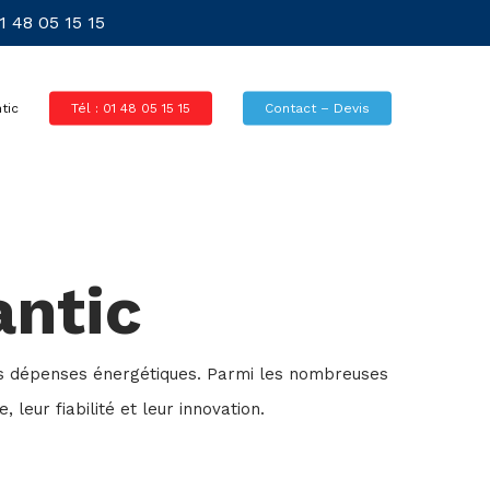
 48 05 15 15
tic
Tél : 01 48 05 15 15
Contact – Devis
antic
 les dépenses énergétiques. Parmi les nombreuses
leur fiabilité et leur innovation.