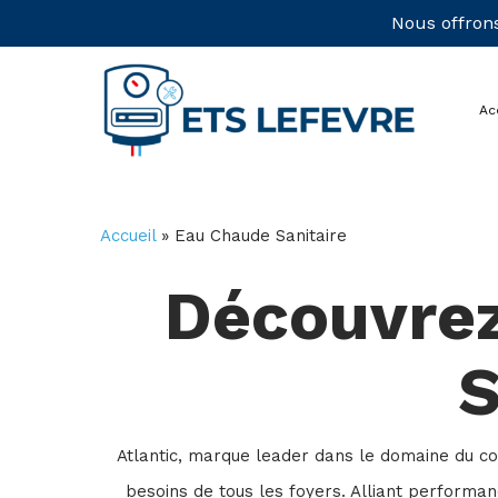
Skip
Nous offrons
to
main
Ac
content
Accueil
»
Eau Chaude Sanitaire
Découvre
S
Atlantic, marque leader dans le domaine du c
besoins de tous les foyers. Alliant performan