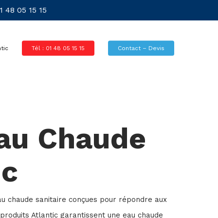
 48 05 15 15
tic
Tél : 01 48 05 15 15
Contact – Devis
au Chaude
ic
au chaude sanitaire conçues pour répondre aux
 produits Atlantic garantissent une eau chaude