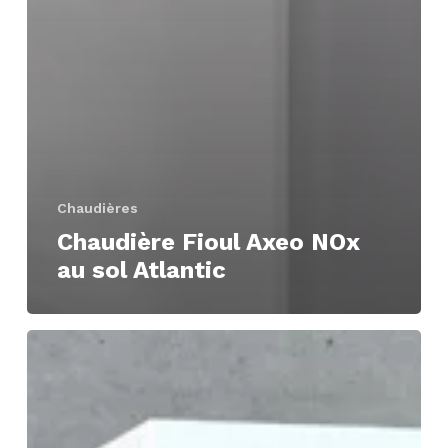
Chaudières
Chaudière Fioul Axeo NOx
au sol Atlantic
Chaudière
Fioul
KIMEO
NOx