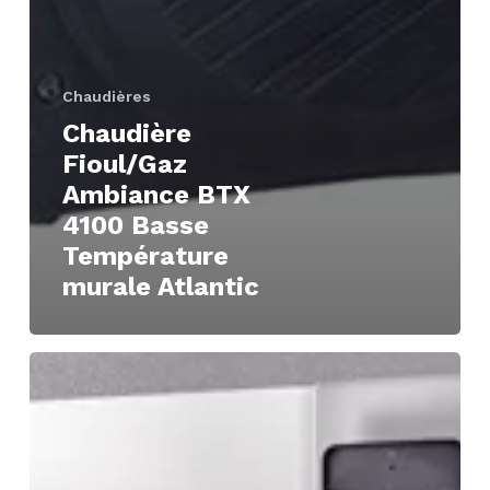
Chaudières
Chaudière
Fioul/Gaz
Ambiance BTX
4100 Basse
Température
murale Atlantic
Chaudière
Fioul
Axeo
NOx