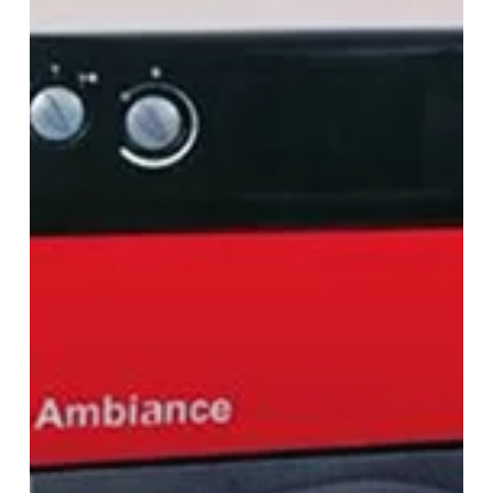
4100
Basse
Température
murale
Atlantic