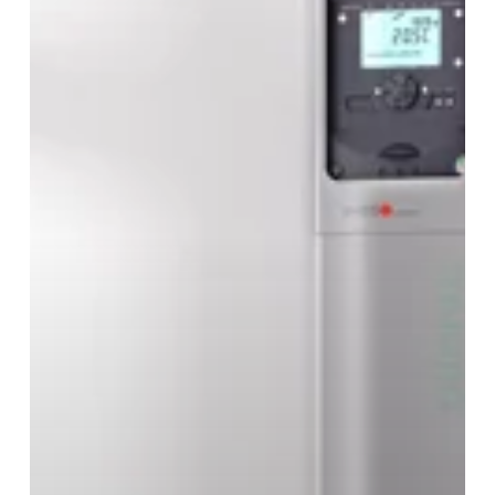
au
sol
Atlantic