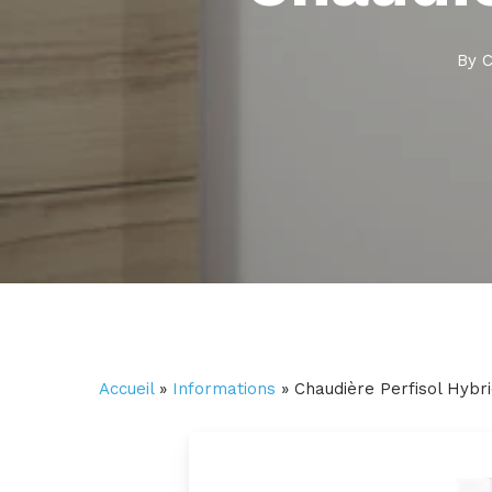
By
C
Accueil
»
Informations
»
Chaudière Perfisol Hybr