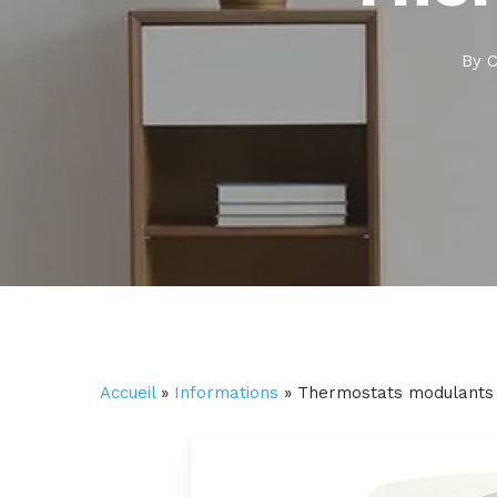
By
C
Accueil
»
Informations
»
Thermostats modulants