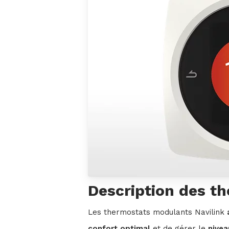
Description des t
Les thermostats modulants Navilink
confort optimal
et de gérer le
nive