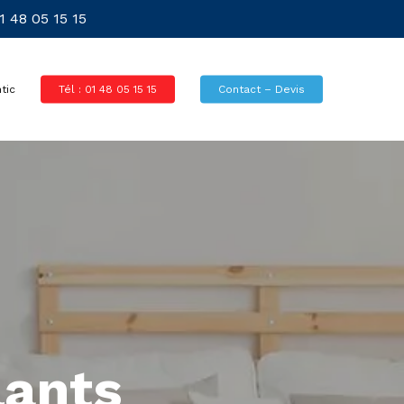
 48 05 15 15
tic
Tél : 01 48 05 15 15
Contact – Devis
ants