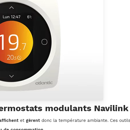
hermostats modulants Navilink
affichent
et
gèrent
donc la température ambiante. Ces outils
au de consommation
.