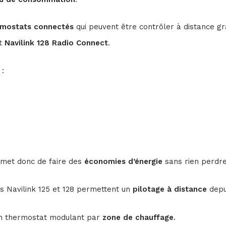
rmostats connectés
qui peuvent être contrôler à distance gr
t
Navilink 128 Radio Connect
.
 :
rmet donc de faire des
économies d’énergie
sans rien perdre
 Navilink 125 et 128 permettent un
pilotage à distance
depu
un thermostat modulant par
zone de chauffage
.