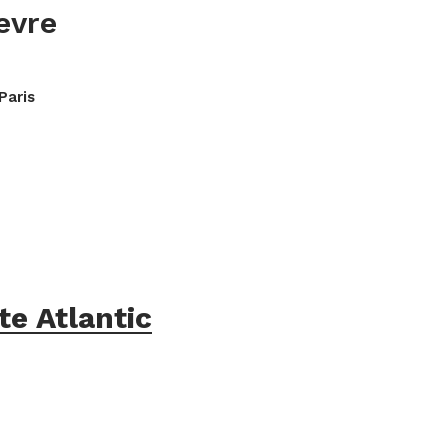
evre
 Paris
te Atlantic